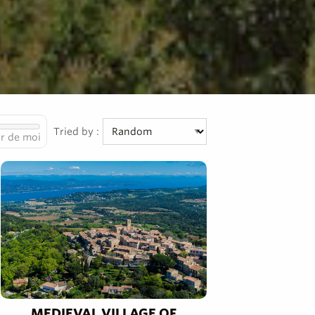
Tried by :
r de moi
MEDIEVAL VILLAGE OF