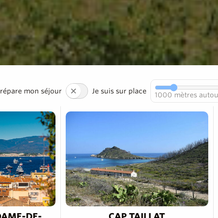
prépare mon séjour
Je suis sur place
1000
mètres autou
DAME-DE-
CAP TAILLAT