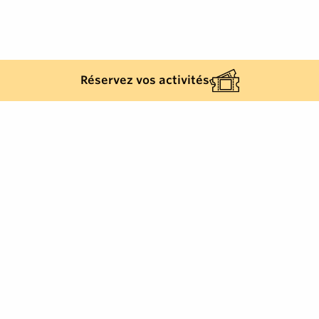
Réservez vos activités
Golfe de Saint-Tropez Développement
2, rue Blaise Pascal
-
83310
Cogolin
Tél.
+33 (0)4 94 55 22 00
info@visitgolfe.com