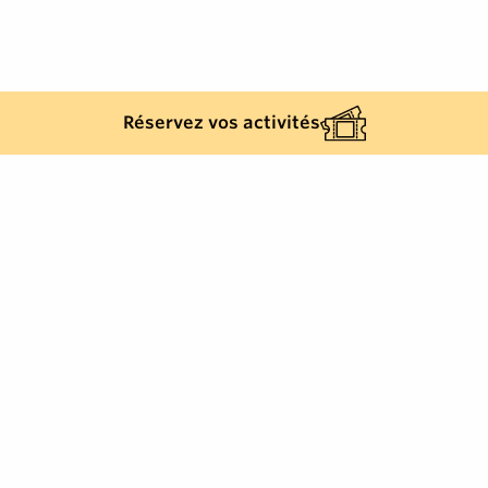
Réservez vos activités
Golfe de Saint-Tropez Développement
2, rue Blaise Pascal
-
83310
Cogolin
Tél.
+33 (0)4 94 55 22 00
info@visitgolfe.com