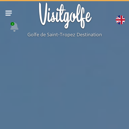
Phare
Visitgolfe
du
Cap
4
Camarat
Golfe de Saint-Tropez Destination