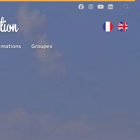
tion
imations
Groupes