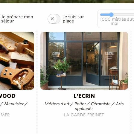
Je prépare mon
Je suis sur
1000
mètres aut
séjour
place
moi
OWOOD
L'ECRIN
s / Menuisier /
Métiers d’art / Potier / Céramiste / Arts
appliqués
LMER
LA GARDE-FREINET