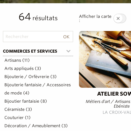
64
Afficher la carte
résultats
:
COMMERCES ET SERVICES
Artisans (11)
Arts appliqués (3)
Bijouterie / Orfèvrerie (3)
Bijouterie fantaisie / Accessoires
de mode (4)
ATELIER S
Bijoutier fantaisie (8)
Métiers d’art / Artisan
Ebéniste
Céramiste (3)
LA CROIX-VA
Couturier (1)
Décoration / Ameublement (3)