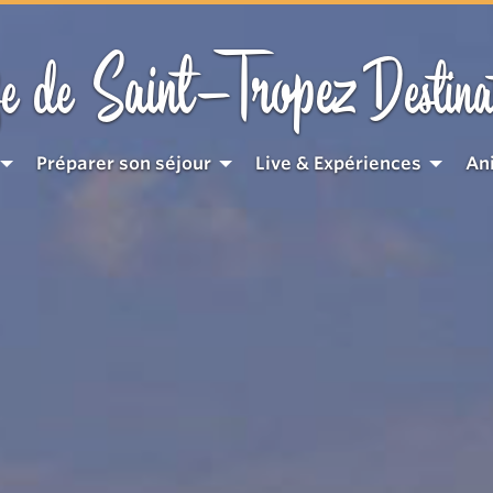
Saint-Tropez
e de
Destina
Préparer son séjour
Live & Expériences
An