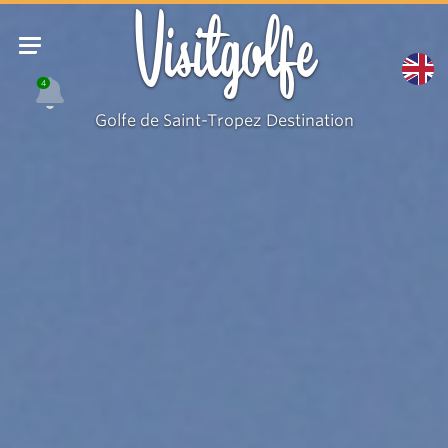
La
Visitgolfe
roche
Escudelier
4
Golfe de Saint-Tropez Destination