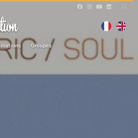
tion
imations
Groupes