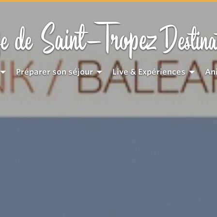
Saint-Tropez
e de
Destina
Préparer son séjour
Live & Expériences
An