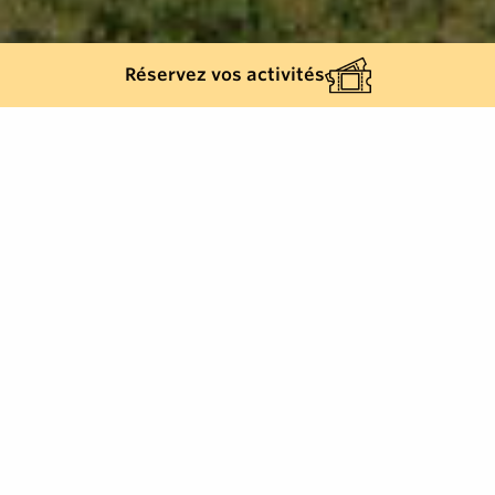
Réservez vos activités
3
résultats
AFFINEZ VOTRE SÉLECTION
Afficher la carte :
Je prépare mon séjour
Je suis sur place