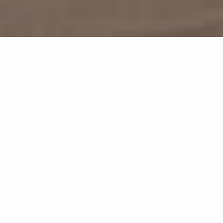
595
résultats
AFFINEZ VOTRE SÉLECTION
Afficher la carte :
Je prépare mon séjour
Je suis sur place