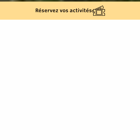
Réservez vos activités
483
results
REFINE YOUR SEARCH
View Map :
Je prépare mon séjour
Je suis sur place