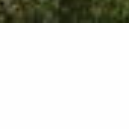
807
results
REFINE YOUR SEARCH
View Map :
Je prépare mon séjour
Je suis sur place