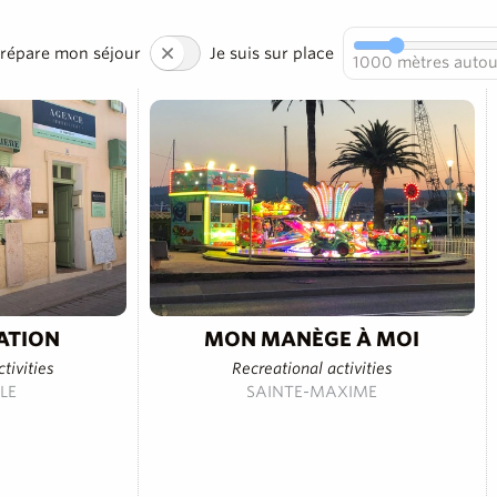
prépare mon séjour
Je suis sur place
1000
mètres autou
ÉATION
MON MANÈGE À MOI
ctivities
Recreational activities
LE
SAINTE-MAXIME