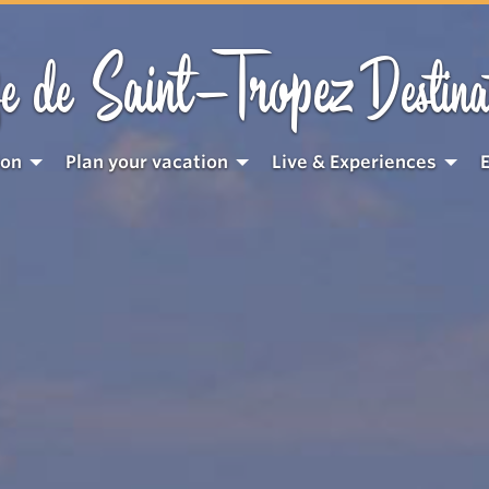
Saint-Tropez
e de
Destina
ion
Plan your vacation
Live & Experiences