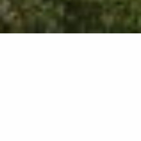
31
results
REFINE YOUR SEARCH
View Map :
Je prépare mon séjour
Je suis sur place