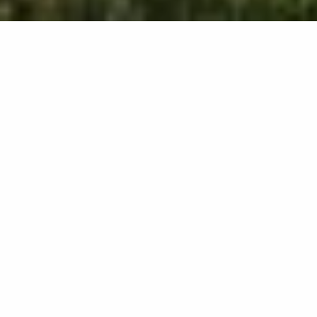
2632
results
REFINE YOUR SEARCH
View Map :
Je prépare mon séjour
Je suis sur place
1000
mètres autour de moi