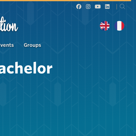
tion
Events
Groups
achelor