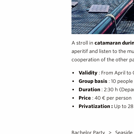
A stroll in
catamaran durin
aperitif and listen to the m
cooperation of the other p
Validity
: From April to
Group basis
: 10 people
Duration
: 2:30 h (Depa
Price
: 40 € per person
Privatization :
Up to 28
Bachelor Party
Seaside