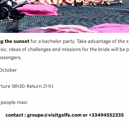
g the sunset
for a bachelor party. Take advantage of the st
usic. Ideas of challenges and missions for the bride will be 
assengers.
 October
rture 18h30-Return 21 h)
 people maxi
contact : groupe@visitgolfe.com or +33494552335