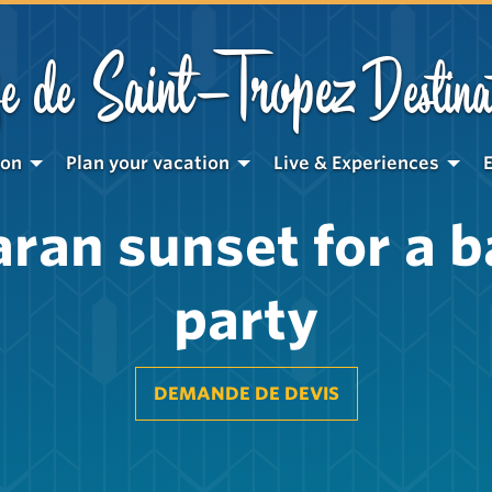
Saint-Tropez
e de
Destina
ion
Plan your vacation
Live & Experiences
ran sunset for a b
party
DEMANDE DE DEVIS