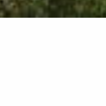
504
results
REFINE YOUR SEARCH
View Map :
Je prépare mon séjour
Je suis sur place