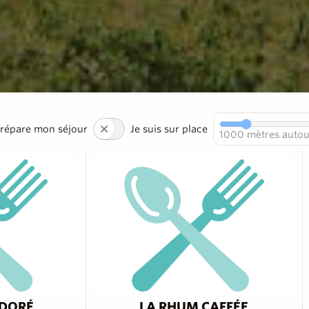
prépare mon séjour
Je suis sur place
1000
mètres autou
 DORÉ
LA RHUM CAFFÉE