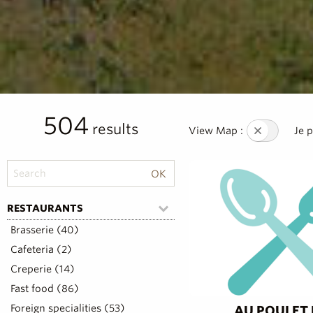
504
results
View Map :
Je 
RESTAURANTS
Brasserie (40)
Cafeteria (2)
Creperie (14)
Fast food (86)
Foreign specialities (53)
AU POULET