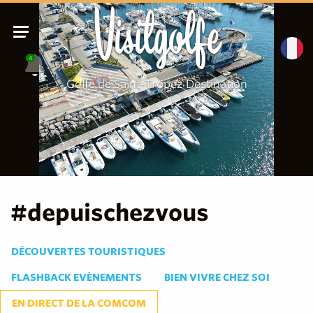
Visitgolfe
4
Golfe de Saint-Tropez Destination
#depuischezvous
DÉCOUVERTES TOURISTIQUES
FLASHBACK EVÈNEMENTS
BIEN VIVRE CHEZ SOI
EN DIRECT DE LA COMCOM