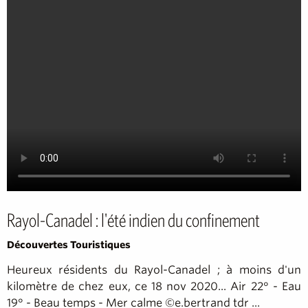
Rayol-Canadel : l'été indien du confinement
Découvertes Touristiques
Heureux résidents du Rayol-Canadel ; à moins d'un
kilomètre de chez eux, ce 18 nov 2020... Air 22° - Eau
19° - Beau temps - Mer calme ©e.bertrand tdr ...