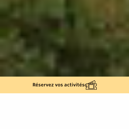
Réservez vos activités
963
results
REFINE YOUR SEARCH