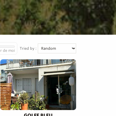
Tried by :
r de moi
GOLFE BLEU