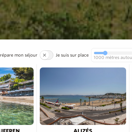
prépare mon séjour
Je suis sur place
1000
mètres autou
SUFFREN
ALIZÉS