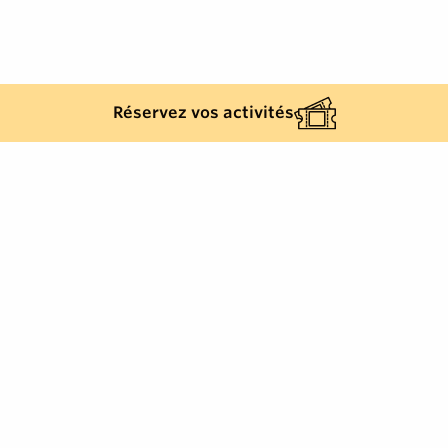
Réservez vos activités
Golfe de Saint-Tropez Développement
2, rue Blaise Pascal
-
83310
Cogolin
Tél.
+33 (0)4 94 55 22 00
info@visitgolfe.com