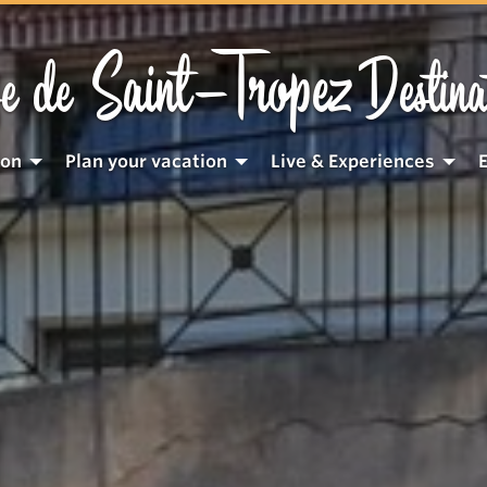
Saint-Tropez
e de
Destina
ion
Plan your vacation
Live & Experiences