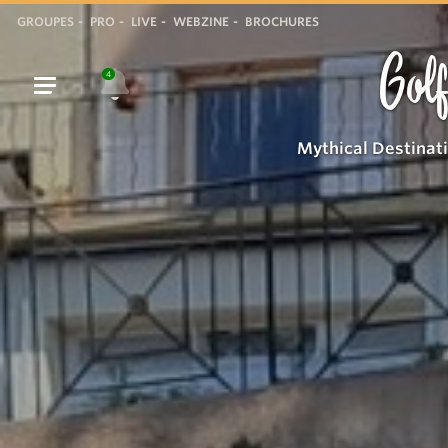
GROUPES
PRO
LIVE
WEBZINE
BROCHURES
Golf
4
Mythical Destinat