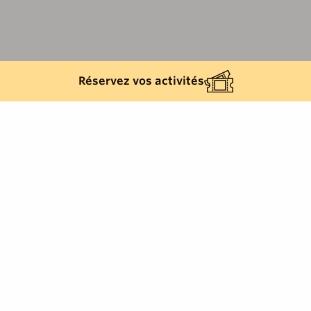
Réservez vos activités
Back list
CAVALAIRE-SUR-MER
Exterior football for veterans.
Exterior football for veterans.