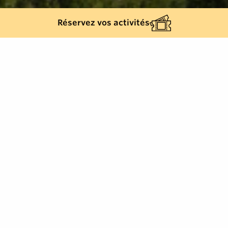
Réservez vos activités
Back list
TOULON
Departmental Tourist Authority, Toulon,
French, Meeting room
Tourisme d'affaires