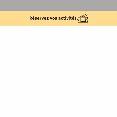
Réservez vos activités
Back list
CAVALAIRE-SUR-MER
Beauty and wellness / Beauty and
wellbeing, Cavalaire-sur-Mer, French