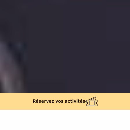
Réservez vos activités
504
results