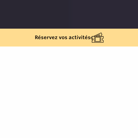
Réservez vos activités
504
results
REFINE YOUR SEARCH
View Map :