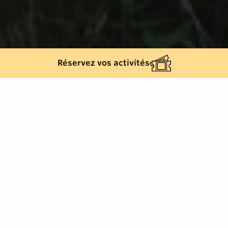
Réservez vos activités
Back list
SAINTE-MAXIME
The Deffend trail
IMMERSED IN NATURE