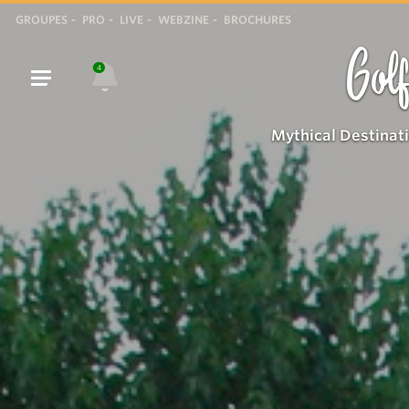
GROUPES
PRO
LIVE
WEBZINE
BROCHURES
Golf
4
Mythical Destinat