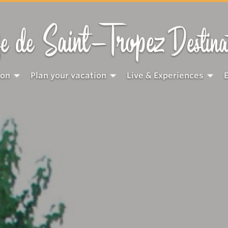
Saint-Tropez
e de
Destina
ion
Plan your vacation
Live & Experiences