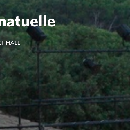
matuelle
RT HALL