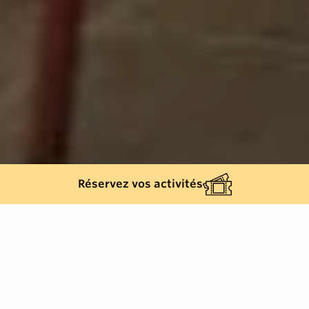
Réservez vos activités
Back list
SAINTE-MAXIME