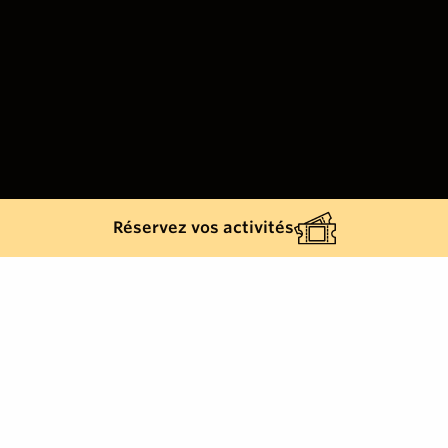
Réservez vos activités
Back list
LA CROIX-VALMER