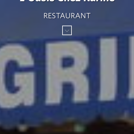
RESTAURANT