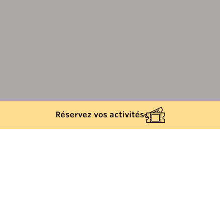
Réservez vos activités
Back list
CAVALAIRE-SUR-MER