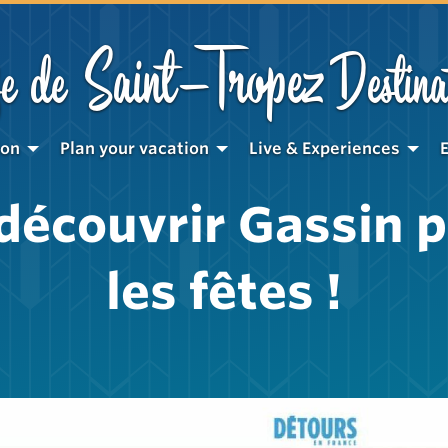
Saint-Tropez
e de
Destina
ion
Plan your vacation
Live & Experiences
découvrir Gassin 
les fêtes !