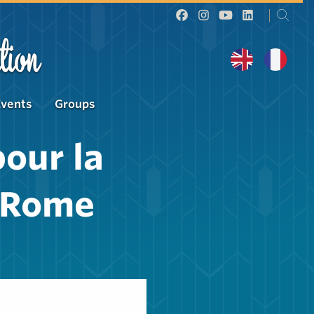
tion
Events
Groups
our la
à Rome