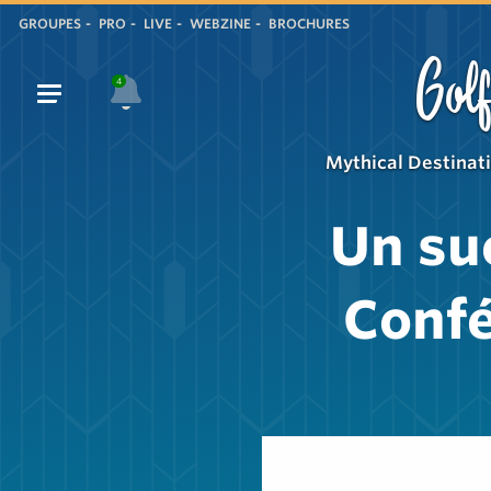
GROUPES
PRO
LIVE
WEBZINE
BROCHURES
Golf
4
Mythical Destinat
Un su
Confé