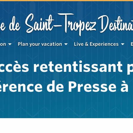
Saint-Tropez
e de
Destina
ion
Plan your vacation
Live & Experiences
ccès retentissant p
rence de Presse 