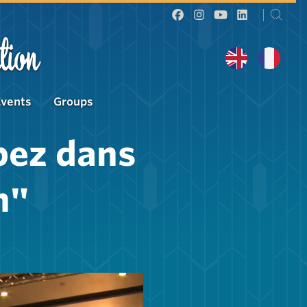
tion
Events
Groups
pez dans
n"