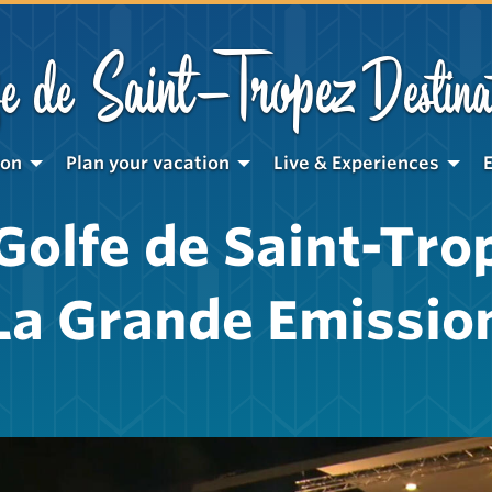
Saint-Tropez
e de
Destina
ion
Plan your vacation
Live & Experiences
 Golfe de Saint-Tro
La Grande Emissio