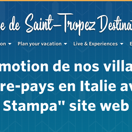
Saint-Tropez
e de
Destina
ion
Plan your vacation
Live & Experiences
motion de nos vill
ère-pays en Italie a
Stampa" site web