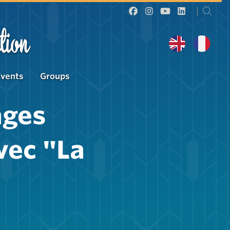
tion
Events
Groups
ages
vec "La