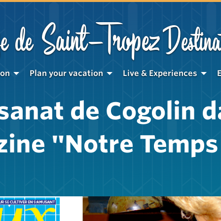
Saint-Tropez
e de
Destina
ion
Plan your vacation
Live & Experiences
isanat de Cogolin d
ine "Notre Temps