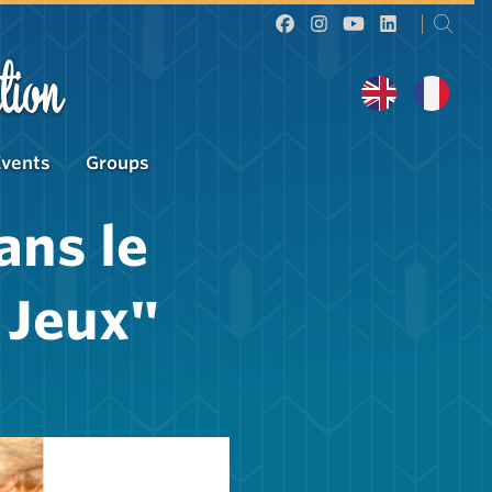
tion
Events
Groups
ans le
 Jeux"