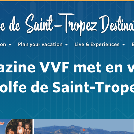
Saint-Tropez
e de
Destina
ion
Plan your vacation
Live & Experiences
zine VVF met en v
olfe de Saint-Trop