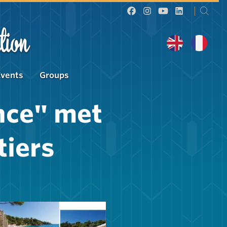
tion
Events
Groups
nce" met
tiers