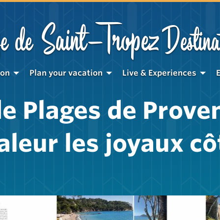
Saint-Tropez
e de
Destina
ion
Plan your vacation
Live & Experiences
de Plages de Prove
aleur les joyaux cô