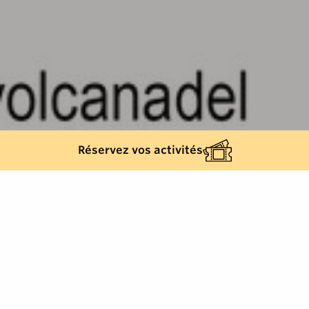
Réservez vos activités
Back list
RAYOL-CANADEL-SUR-MER
Aqua Aerobics Class to Start Your Day Off Right