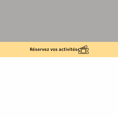
Réservez vos activités
Back list
RAYOL-CANADEL-SUR-MER
Friday 25 September 2026 from 18h to 21h
Add to my calendar