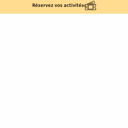
Réservez vos activités
Back list
RAYOL-CANADEL-SUR-MER
Wednesday 23 September 2026
Add to my calendar
Visit to the Musée de la Préhistoire des Gorges du
Verdon and a walk in Cotignac organized by Club
Rencontres et Amitiés.
Lunch included.