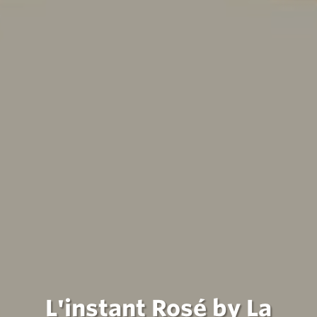
L'instant Rosé by La