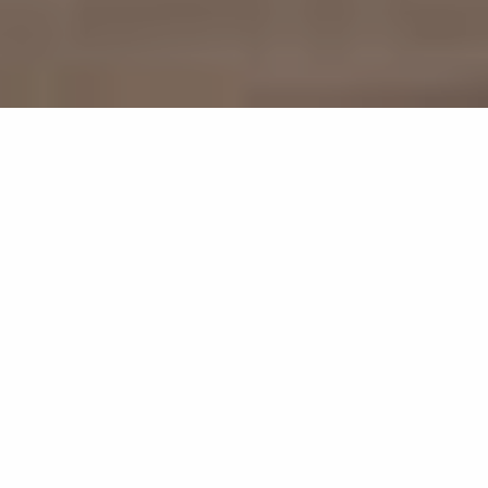
576
results
REFINE YOUR SEARCH
View Map :
Je prépare mon séjour
Je suis sur place