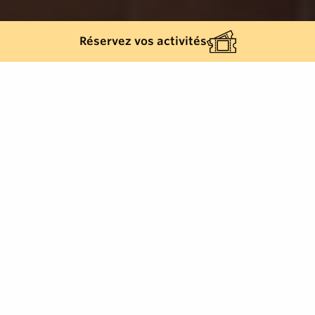
Réservez vos activités
Back list
LA CROIX-VALMER
The assets :
- Close to the village
- The quality of the rental
Tourisme d'affaires