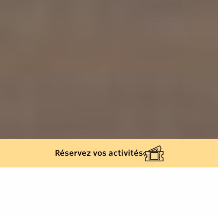
Réservez vos activités
576
results