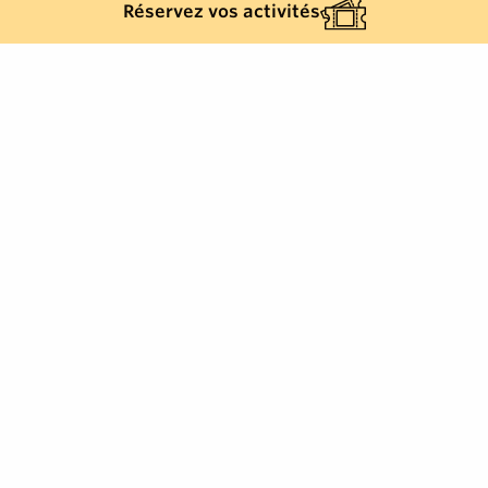
Réservez vos activités
576
results
REFINE YOUR SEARCH
View Map :
Je prépare mon séjour
Je suis sur place
1000
mètres autour de moi