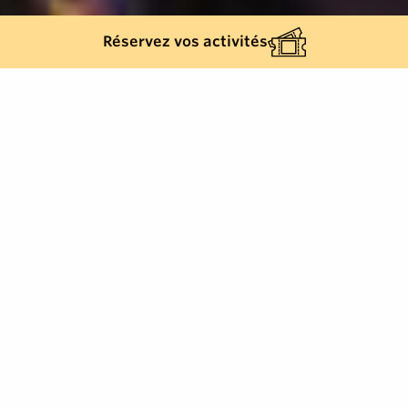
Réservez vos activités
504
résultats
AFFINEZ VOTRE SÉLECTION
Afficher la carte :
Je prépare mon séjour
Je suis sur place