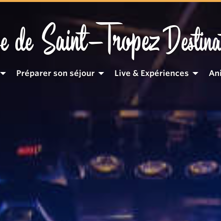
Saint-Tropez
e de
Destina
Préparer son séjour
Live & Expériences
An