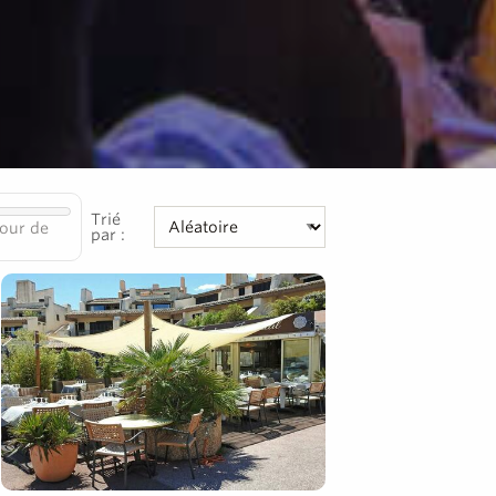
Trié
our de
par :