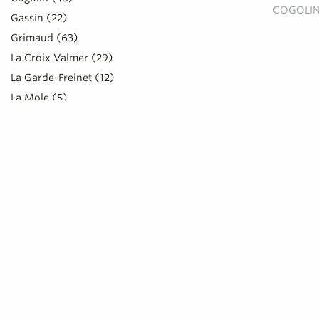
COGOLI
Gassin (22)
Grimaud (63)
La Croix Valmer (29)
La Garde-Freinet (12)
La Mole (5)
Le Plan de la Tour (16)
Ramatuelle (67)
Rayol-Canadel-sur-Mer (15)
Saint-Tropez (120)
Sainte-Maxime (42)
LOCALISATION
CLIENTÈLE
CABANE B
Spécial amoureux (5)
Restaurant tradi
RAMATUEL
Cyclistes (9)
Spécial famille avec enfants (9)