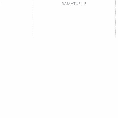
N
RAMATUELLE
AMBOU
CAP 21 - LES MURÈNES
tionnel
Restaurant de plage
LE
RAMATUELLE