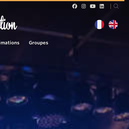
tion
imations
Groupes