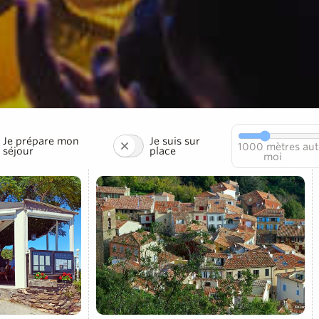
Je prépare mon
Je suis sur
1000
mètres aut
séjour
place
moi